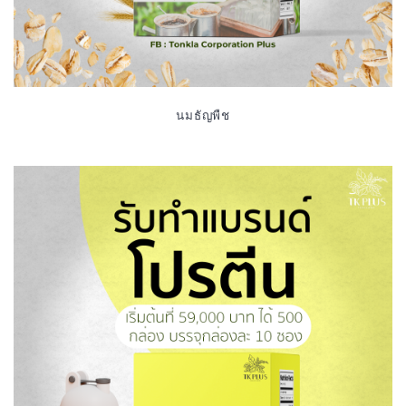
นมธัญพืช