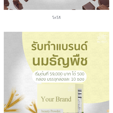
โกโก้